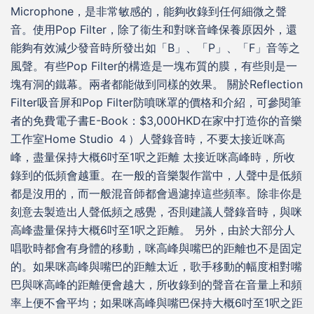
Microphone，是非常敏感的，能夠收錄到任何細微之聲
音。使用Pop Filter，除了衞生和對咪音峰保養原因外，還
能夠有效減少發音時所發出如「B」、「P」、「F」音等之
風聲。有些Pop Filter的構造是一塊布質的膜，有些則是一
塊有洞的鐵幕。兩者都能做到同樣的效果。 關於Reflection
Filter吸音屏和Pop Filter防噴咪罩的價格和介紹，可參閱筆
者的免費電子書E-Book：$3,000HKD在家中打造你的音樂
工作室Home Studio ４）人聲錄音時，不要太接近咪高
峰，盡量保持大概6吋至1呎之距離 太接近咪高峰時，所收
錄到的低頻會越重。在一般的音樂製作當中，人聲中是低頻
都是沒用的，而一般混音師都會過濾掉這些頻率。除非你是
刻意去製造出人聲低頻之感覺，否則建議人聲錄音時，與咪
高峰盡量保持大概6吋至1呎之距離。 另外，由於大部分人
唱歌時都會有身體的移動，咪高峰與嘴巴的距離也不是固定
的。如果咪高峰與嘴巴的距離太近，歌手移動的幅度相對嘴
巴與咪高峰的距離便會越大，所收錄到的聲音在音量上和頻
率上便不會平均；如果咪高峰與嘴巴保持大概6吋至1呎之距