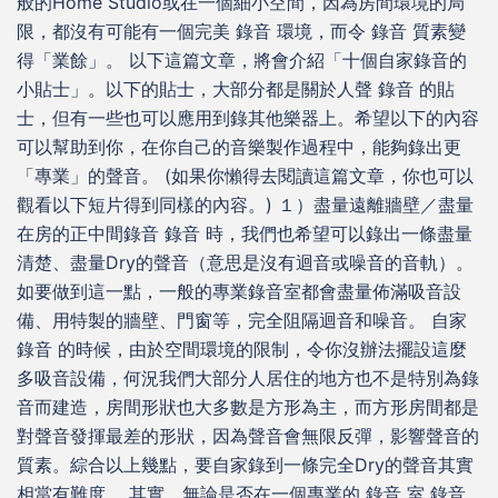
般的Home Studio或在一個細小空間，因為房間環境的局
限，都沒有可能有一個完美 錄音 環境，而令 錄音 質素變
得「業餘」。 以下這篇文章，將會介紹「十個自家錄音的
小貼士」。以下的貼士，大部分都是關於人聲 錄音 的貼
士，但有一些也可以應用到錄其他樂器上。希望以下的內容
可以幫助到你，在你自己的音樂製作過程中，能夠錄出更
「專業」的聲音。 (如果你懶得去閱讀這篇文章，你也可以
觀看以下短片得到同樣的內容。) １）盡量遠離牆壁／盡量
在房的正中間錄音 錄音 時，我們也希望可以錄出一條盡量
清楚、盡量Dry的聲音（意思是沒有迴音或噪音的音軌）。
如要做到這一點，一般的專業錄音室都會盡量佈滿吸音設
備、用特製的牆壁、門窗等，完全阻隔迴音和噪音。 自家
錄音 的時候，由於空間環境的限制，令你沒辦法擺設這麼
多吸音設備，何況我們大部分人居住的地方也不是特別為錄
音而建造，房間形狀也大多數是方形為主，而方形房間都是
對聲音發揮最差的形狀，因為聲音會無限反彈，影響聲音的
質素。綜合以上幾點，要自家錄到一條完全Dry的聲音其實
相當有難度。 其實，無論是否在一個專業的 錄音 室 錄音