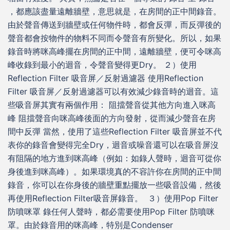
，都應該盡量遠離牆壁，意思就是，在房間的正中間錄音。
由於聲音傳送到牆壁或任何物件時，都會反彈，而反彈後的
聲音都會按物件的物料不同而令聲音有所變化。所以，如果
錄音時將咪高峰擺在房間的正中間，遠離牆壁，便可令咪高
峰收錄到最小的迴音，令聲音變得更Dry。 ２）使用
Reflection Filter 吸音屏／反射過濾器 使用Reflection
Filter 吸音屏／反射過濾器可以有效減少錄音時的迴音。這
些吸音屏其實有兩個作用： 阻擋聲音從其他方向進入咪高
峰 阻擋聲音向咪高峰後面的方向發射，從而減少聲音在房
間中反彈 當然，使用了這些Reflection Filter 吸音屏並不代
表你的錄音會變得完全Dry，迴音或噪音還可以在吸音屏沒
有阻隔的地方進到咪高峰（例如：如錄人聲時，迴音可從你
身後進到咪高峰）。如果環境真的不容許你在房間的正中間
錄音，你可以在你身後的牆壁重點擺放一些吸音設備，然後
再使用Reflection Filter吸音屏錄音。 ３）使用Pop Filter
防噴咪罩 錄任何人聲時，都必需要使用Pop Filter 防噴咪
罩。由於錄音用的咪高峰，特別是Condenser