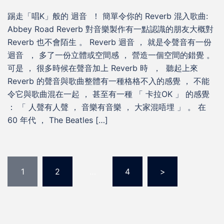
踢走「唱K」般的 迴音 ！ 簡單令你的 Reverb 混入歌曲:
Abbey Road Reverb 對音樂製作有一點認識的朋友大概對
Reverb 也不會陌生 。 Reverb 迴音 ， 就是令聲音有一份
迴音 ， 多了一份立體或空間感 ， 營造一個空間的錯覺 。
可是 ， 很多時候在聲音加上 Reverb 時 ， 聽起上來
Reverb 的聲音與歌曲整體有一種格格不入的感覺 ， 不能
令它與歌曲混在一起 ， 甚至有一種 「 卡拉OK 」 的感覺
： 「 人聲有人聲 ， 音樂有音樂 ， 大家混唔埋 」 。 在
60 年代 ， The Beatles […]
Posts
1
2
…
4
>
pagination