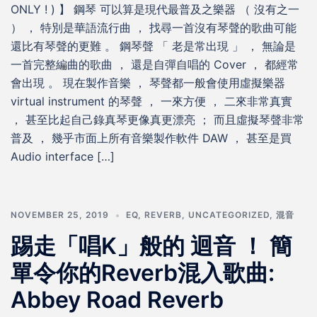
ONLY ! ) 】 鋼琴 可以算是現代最普及之樂器 （ 沒有之一
） ， 特別是華語流行曲 ， 找尋一首沒有琴聲的歌曲可能
還比有琴聲的更難 。 鋼琴聲 「 老是常出現 」 ， 無論是
一首完整編曲的歌曲 ， 還是自彈自唱的 Cover ， 都經常
會出現 。 現在製作音樂 ， 琴聲都一般會使用虛擬樂器
virtual instrument 的琴聲 ， 一來方便 ， 二來非常真實
， 甚至比起自己錄真琴更像真更漂亮 ； 而且虛擬琴聲非常
普及 ， 幾乎市面上所有音樂製作軟件 DAW ， 甚至是買
Audio interface […]
NOVEMBER 25, 2019
EQ
,
REVERB
,
UNCATEGORIZED
,
混音
踢走「唱K」般的 迴音 ！ 簡
單令你的Reverb混入歌曲:
Abbey Road Reverb